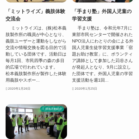
「ミットライズ」義肢体験
「手まり塾」外国人児童の
交流会
学習支援
ミットライズは、(株)松本義
手まり塾は、令和元年7月に
肢製作所の職員が中心となり、
東部市民センターで開催された
義肢ユーザーと運動をしながら
NPO法人にわとりの会による外
交流や情報交換を図る目的で活
国人児童生徒学習支援事業「宿
動している団体です。活動日は
題お助け教室」に、ボランティ
毎月1回、市民四季の森の多目
ア講師として参加した苅谷さん
的広場で行われています。
が発起人となり、9月に設立し
松本義肢製作所が製作した体験
た団体です。外国人児童の学習
用義肢やスポー...
支援活動を週1回...
2020年1月26日
2020年1月25日
団体活動紹介