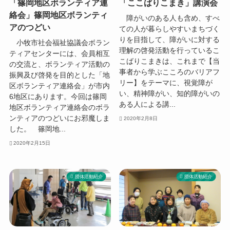
「篠岡地区ボランティア連
「ここばりこまき」講演会
絡会」篠岡地区ボランティ
障がいのある人も含め、すべ
アのつどい
ての人が暮らしやすいまちづく
りを目指して、障がいに対する
小牧市社会福祉協議会ボラン
理解の啓発活動を行っているこ
ティアセンターには、会員相互
こばりこまきは、これまで【当
の交流と、ボランティア活動の
事者から学ぶこころのバリアフ
振興及び啓発を目的とした「地
リー】をテーマに、視覚障が
区ボランティア連絡会」が市内
い、精神障がい、知的障がいの
6地区にあります。今回は篠岡
ある人による講...
地区ボランティア連絡会のボラ
ンティアのつどいにお邪魔しま
2020年2月8日
した。 篠岡地...
2020年2月15日
団体活動紹介
団体活動紹介