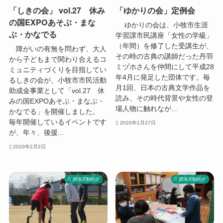
「しきの会」 vol.27 休み
「ゆかりの会」定例会
の国EXPOあそぶ・まな
ゆかりの会は、小牧市生涯
ぶ・かなでる
学習課市民講座「女性の学級」
（年間）を修了した受講生が、
障がいの有無を問わず、大人
その時の古典の講師だった丹羽
から子どもまで関わり合えるコ
ミヅホさんを仲間にして平成28
ミュニティづくりを目指してい
年4月に発足した団体です。毎
るしきの会が、小牧市市民活動
月1回、日本の古典文学作品を
助成金事業として「vol.27 休
読み、その時代背景や女性の登
みの国EXPOあそぶ・まなぶ・
場人物に触れなが...
かなでる」を開催しました。
毎年開催しているイベントです
2020年1月27日
が、年々、後援...
2020年2月2日
団体活動紹介
団体活動紹介