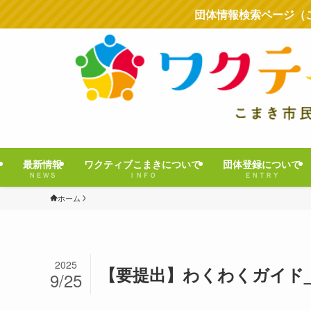
団体情報検索ページ（
最新情報
ワクティブこまきについて
団体登録について
ＮＥＷＳ
ＩＮＦＯ
ＥＮＴＲＹ
ホーム
2025
【要提出】わくわくガイド
9/25