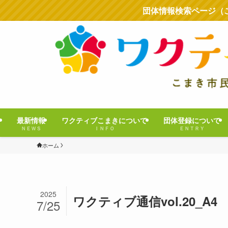
団体情報検索ページ（
最新情報
ワクティブこまきについて
団体登録について
ＮＥＷＳ
ＩＮＦＯ
ＥＮＴＲＹ
ホーム
2025
ワクティブ通信vol.20_A4
7/25