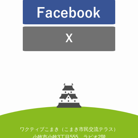
ワクティブこまき（こまき市民交流テラス）
小牧市小牧3丁目555 ラピオ2階