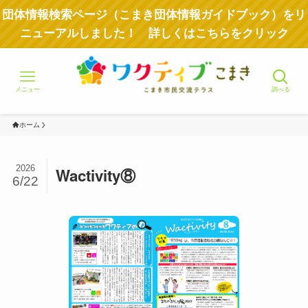
団体情報検索ページ（こまき団体情報ガイドブック）をリ
ニューアルしました！ 詳しくはこちらをクリック
メニュー
調べる
ホーム
2026
Wactivity⑧
6/22