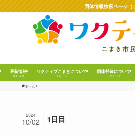
団体情報検索ページ（
最新情報
ワクティブこまきについて
団体登録について
ＮＥＷＳ
ＩＮＦＯ
ＥＮＴＲＹ
ホーム
2024
1日目
10/02