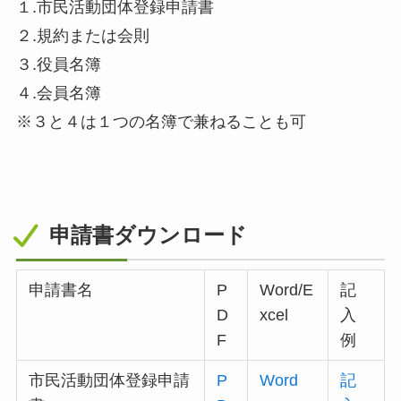
１.市民活動団体登録申請書
２.規約または会則
３.役員名簿
４.会員名簿
※３と４は１つの名簿で兼ねることも可
申請書ダウンロード
申請書名
P
Word/E
記
D
xcel
入
F
例
市民活動団体登録申請
P
Word
記