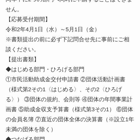
せん。
【応募受付期間】
令和2年4月1日（水）～5月1日（金）
※書類提出の前に必ず下記問合せ先に事前にご相
談ください。
【提出書類】
◆はじめる部門・ひろげる部門
①市民活動助成金交付申請書 ②団体活動計画書
（様式第2その1〈はじめる〉、その2〈ひろげ
る〉） ③団体の規約、会則等 ④団体の年間事業計
画書 ⑤助成金収支予算書（様式第3その1） ⑥団体
の会員名簿 ⑦直近の団体全体の決算書（※設立1年
未満の団体を除く）
◆つなげる部門