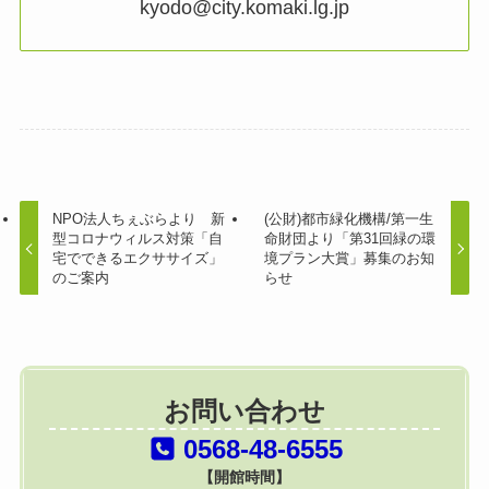
kyodo@city.komaki.lg.jp
NPO法人ちぇぶらより 新
(公財)都市緑化機構/第一生
型コロナウィルス対策「自
命財団より「第31回緑の環
宅でできるエクササイズ」
境プラン大賞」募集のお知
のご案内
らせ
お問い合わせ
0568-48-6555
【開館時間】