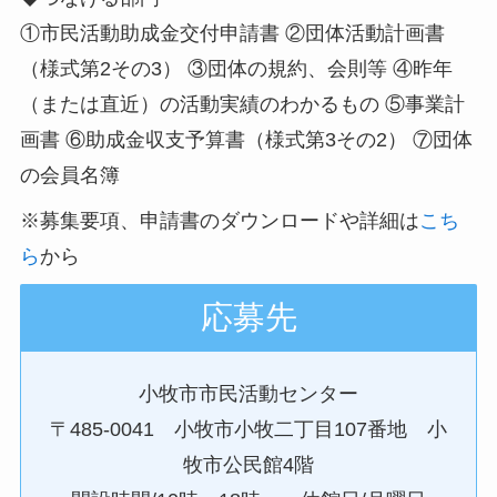
①市民活動助成金交付申請書 ②団体活動計画書
（様式第2その3） ③団体の規約、会則等 ④昨年
（または直近）の活動実績のわかるもの ⑤事業計
画書 ⑥助成金収支予算書（様式第3その2） ⑦団体
の会員名簿
※募集要項、申請書のダウンロードや詳細は
こち
ら
から
応募先
小牧市市民活動センター
〒485-0041 小牧市小牧二丁目107番地 小
牧市公民館4階