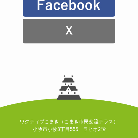
ワクティブこまき（こまき市民交流テラス）
小牧市小牧3丁目555 ラピオ2階