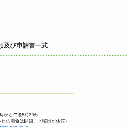
領及び申請書一式
ら
）
時から午後5時30分
休日の場合は開館、水曜日が休館）
ace.ocn.ne.jp