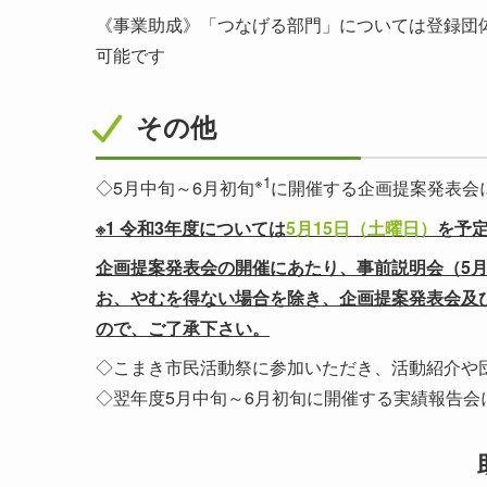
《事業助成》「つなげる部門」については登録団
可能です
その他
※1
◇5月中旬～6月初旬
に開催する企画提案発表会
※1 令和3
年度については
5月15日（土曜日）
を予
企画提案発表会の開催にあたり、事前説明会（5月
お、やむを得ない場合を除き、企画提案発表会及
ので、ご了承下さい。
◇こまき市民活動祭に参加いただき、活動紹介や
◇翌年度5月中旬～6月初旬に開催する実績報告会