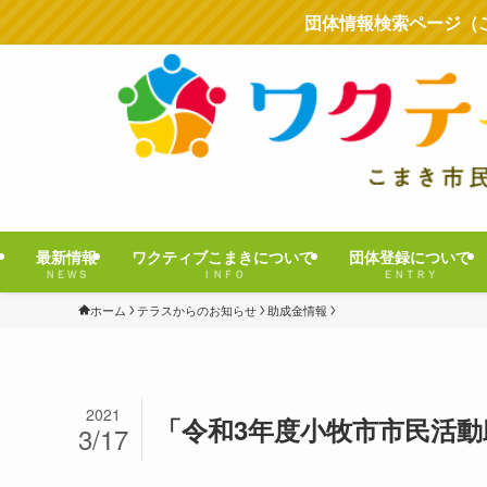
団体情報検索ページ（
最新情報
ワクティブこまきについて
団体登録について
ＮＥＷＳ
ＩＮＦＯ
ＥＮＴＲＹ
ホーム
テラスからのお知らせ
助成金情報
2021
「令和3年度小牧市市民活
3/17