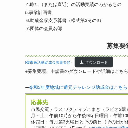
4.昨年（または直近）の活動実績のわかるもの
5.事業計画書
6.助成金収支予算書（様式第3その2）
7.団体の会員名簿
募集要
R3市民活動助成金募集要領-
ダウンロード
※募集要項、申請書のダウンロードや詳細はこち
➡
令和3年度地域に還元チャレンジ助成金はこちら
応募先
市民交流テラス ワクティブこまき（ラピオ2階
月～土：午前10時から午後9時 日曜日：午前10
休館日：毎月第3火曜日とその前日（その日が
（電話）48-6555 （E-mail）
wactive-
komaki@gr