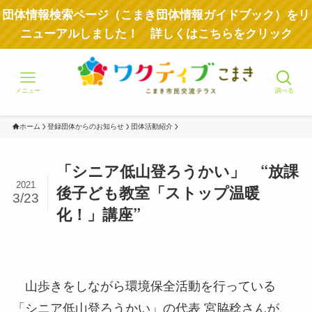
団体情報検索ページ（こまき団体情報ガイドブック）をリ
ニューアルしました！ 詳しくはこちらをクリック
メニュー
調べる
ホーム
登録団体からのお知らせ
団体活動紹介
「シニア低山登ろうかい」 “放課
2021
後子ども教室「ストップ温暖
3/23
化！」講座”
山歩きをしながら環境保全活動を行っている
「シニア低山登ろうかい」の代表 宮脇稔さんが、