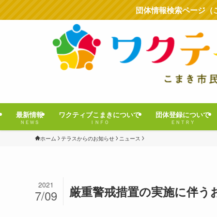
団体情報検索ページ（
最新情報
ワクティブこまきについて
団体登録について
ＮＥＷＳ
ＩＮＦＯ
ＥＮＴＲＹ
ホーム
テラスからのお知らせ
ニュース
2021
厳重警戒措置の実施に伴う
7/09