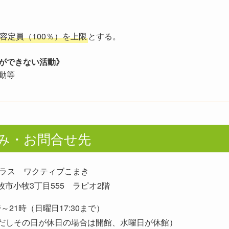
容定員（100％）を上限
とする。
ができない活動》
動等
み
・
お問合せ先
ラス ワクティブこまき
 小牧市小牧3丁目555 ラピオ2階
～21時（日曜日17:30まで）
だしその日が休日の場合は開館、水曜日が休館）