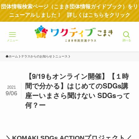
団体情報検索ページ（こまき団体情報ガイドブック）をリ
ニューアルしました！ 詳しくはこちらをクリック
メニュー
調べる
ホーム
テラスからのお知らせ
ニュース
【9/19もオンライン開催】【１時
間で分かる】はじめてのSDGs講
2021
9/06
座ーいまさら聞けない SDGsって
何？ー
＼KOMAKI SDGs ACTIONプロジェクト／