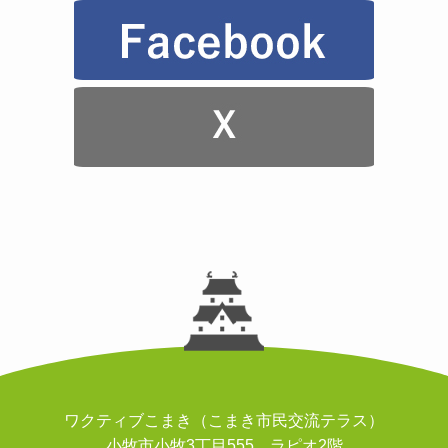
ワクティブこまき（こまき市民交流テラス）
小牧市小牧3丁目555 ラピオ2階