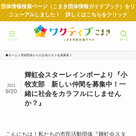
団体情報検索ページ（こまき団体情報ガイドブック）をリ
ニューアルしました！ 詳しくはこちらをクリック
メニュー
調べる
ホーム
登録団体からのお知らせ
会員募集
輝虹会スターレインボーより『小
牧支部 新しい仲間を募集中！一
2021
9/20
緒に社会をカラフルにしません
か？』
こんにちは！私たちの市民活動団体『輝虹会スタ