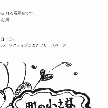
あふれる展示会です。
小説等
3日（日）
555）ワクティブこまきフリースペース