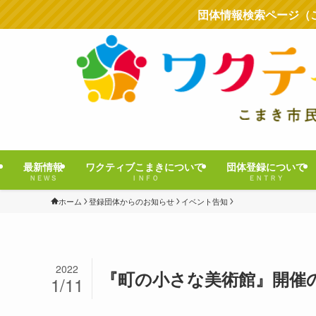
団体情報検索ページ（
最新情報
ワクティブこまきについて
団体登録について
ＮＥＷＳ
ＩＮＦＯ
ＥＮＴＲＹ
ホーム
登録団体からのお知らせ
イベント告知
2022
『町の小さな美術館』開催
1/11