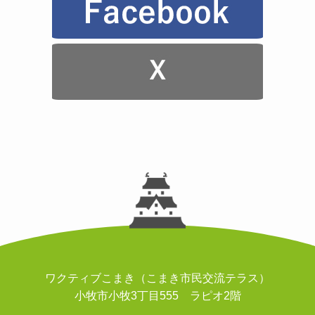
ワクティブこまき（こまき市民交流テラス）
小牧市小牧3丁目555 ラピオ2階