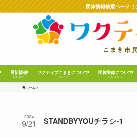
団体情報検索ページ（
最新情報
ワクティブこまきについて
団体登録について
ＮＥＷＳ
ＩＮＦＯ
ＥＮＴＲＹ
ホーム
2024
STANDBYYOUチラシ-1
9/21