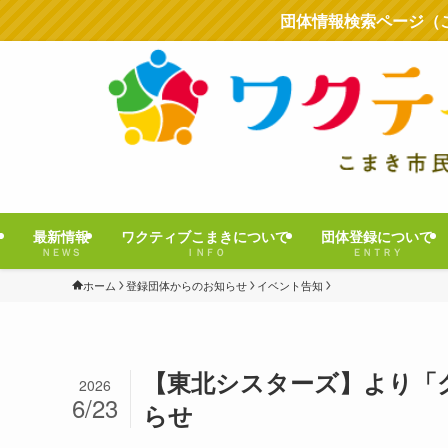
団体情報検索ページ（
最新情報
ワクティブこまきについて
団体登録について
ＮＥＷＳ
ＩＮＦＯ
ＥＮＴＲＹ
ホーム
登録団体からのお知らせ
イベント告知
【東北シスターズ】より「
2026
6/23
らせ