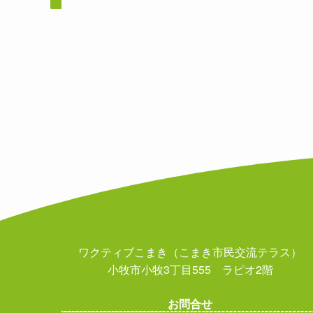
ワクティブこまき（こまき市民交流テラス）
小牧市小牧3丁目555 ラピオ2階
お問合せ