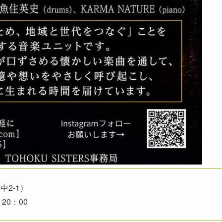
2-1）
20：00