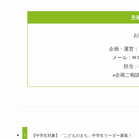
主
お
企画・運営：T
メール：✉ toh
担当：社
※企画ご相
【中学生対象】「こどものまち」中学生リーダー募集！