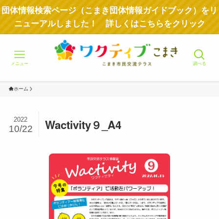
団体情報検索ページ（こまき団体情報ガイドブック）をリ
ニューアルしました！ 詳しくはこちらをクリック
メニュー
調べる
ホーム
2022
Wactivity９_A4
10/22