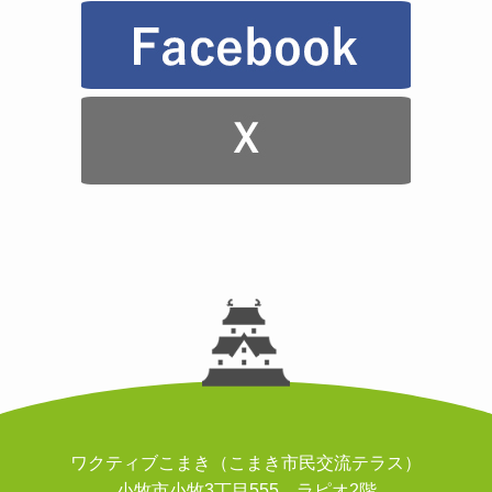
ワクティブこまき（こまき市民交流テラス）
小牧市小牧3丁目555 ラピオ2階